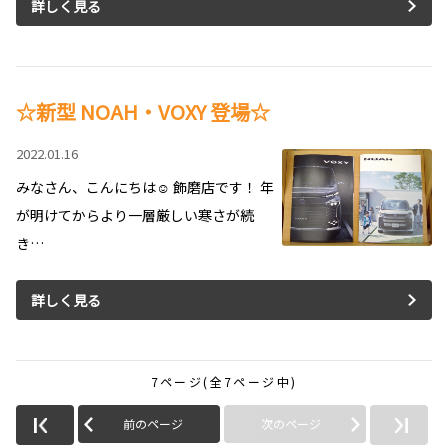
詳しく見る
☆新型 NOAH・VOXY 登場☆
2022.01.16
みなさん、こんにちは☺ 飾磨店です！ 年
が明けてからより一層厳しい寒さが続
き…
詳しく見る
7ページ(全7ページ中)
前のページ
次のページ