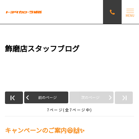
MENU
飾磨店スタッフブログ
「toyotacorolla」の記事
前のページ
次のページ
7ページ(全7ページ中)
キャンペーンのご案内😆🙌✨