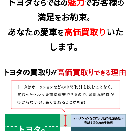
トヨタ
魅力
お客様
ならではの
で
の
満足
お約束
を
。
あなた
愛車
高価買取り
いた
の
を
します。