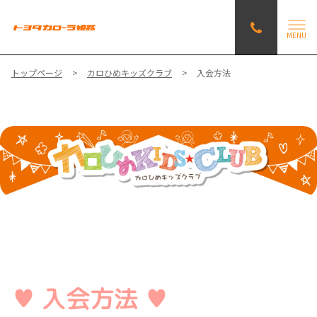
MENU
トップページ
カロひめキッズクラブ
入会方法
♥ 入会方法 ♥