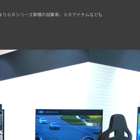
よりＧＲシリーズ車種の試乗車、ＧＲアイテムなども