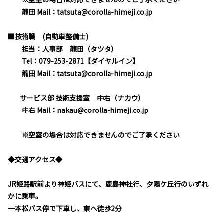
龍田 Mail：tatsuta@corolla-himeji.co.jp
■技術職 (自動車整備士)
担当：人事部 龍田（タツタ）
Tel：079-253-2871【ダイヤルイン】
龍田 Mail：tatsuta@corolla-himeji.co.jp
サービス部 技術支援室 中右（ナカウ）
中右 Mail：nakau@corolla-himeji.co.jp
※空室の場合は対応できませんのでご了承ください
◆交通アクセス◆
JR姫路駅前より神姫バスにて、鹿島神社行、夕陽ケ丘行のいずれ
かに乗車。
一本松バス停で下車し、東へ徒歩2分