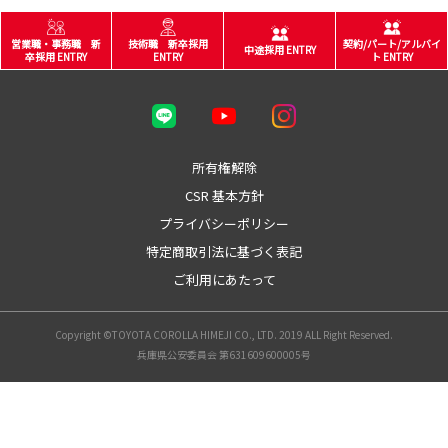
営業職・事務職 新
技術職 新卒採用
契約/パート/アルバイ
中途採用 ENTRY
卒採用 ENTRY
ENTRY
ト ENTRY
所有権解除
CSR 基本方針
プライバシーポリシー
特定商取引法に基づく表記
ご利用にあたって
Copyright ©TOYOTA COROLLA HIMEJI CO., LTD. 2019 ALL Right Reserved.
兵庫県公安委員会 第631609600005号