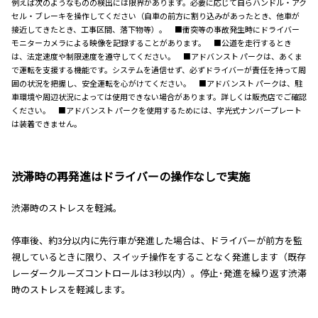
例えば次のようなものの検出には限界があります。必要に応じて自らハンドル・アク
セル・ブレーキを操作してください（自車の前方に割り込みがあったとき、他車が
接近してきたとき、工事区間、落下物等）。 ■衝突等の事故発生時にドライバー
モニターカメラによる映像を記録することがあります。 ■公道を走行するとき
は、法定速度や制限速度を遵守してください。 ■アドバンスト パークは、あくま
で運転を支援する機能です。システムを過信せず、必ずドライバーが責任を持って周
囲の状況を把握し、安全運転を心がけてください。 ■アドバンスト パークは、駐
車環境や周辺状況によっては使用できない場合があります。詳しくは販売店でご確認
ください。 ■アドバンスト パークを使用するためには、字光式ナンバープレート
は装着できません。
渋滞時の再発進はドライバーの操作なしで実施
渋滞時のストレスを軽減。
停車後、約3分以内に先行車が発進した場合は、ドライバーが前方を監
視しているときに限り、スイッチ操作をすることなく発進します（既存
レーダークルーズコントロールは3秒以内）。停止･発進を繰り返す渋滞
時のストレスを軽減します。