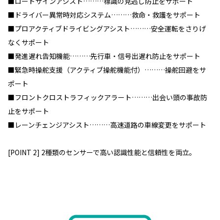
■ロードサインアシスト………標識の見逃し防止をサポート
■ドライバー異常時対応システム………救命・救護をサポート
■プロアクティブドライビングアシスト………安全運転をさりげ
なくサポート
■発進遅れ告知機能………先行車・信号出遅れ防止をサポート
■緊急時操舵支援（アクティブ操舵機能付）………操舵回避をサ
ポート
■フロントクロストラフィックアラート………出会い頭の事故防
止をサポート
■レーンチェンジアシスト………高速道路の車線変更をサポート
[POINT 2] 2種類のセンサーで高い認識性能と信頼性を両立。