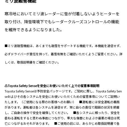
ミリ波融雪機能
寒冷地においてミリ波レーダーに雪が付着しないようヒーターを
取り付け、降雪環境下でもレーダークルーズコントロールの機能
を維持できるようになりました。
■ミリ波融雪機能は、あくまでも融雪をサポートする機能です。本機能を過信せず、
必ずドライバーが責任を持って、着雪有無をご確認いただくようご留意ください。詳
しくは、取扱説明書をご確認ください。
⚠Toyota Safety Senseを安全にお使いいただく上での留意事項説明
Toyota Safety Senseは予防安全パッケージです。ご契約に際し、Toyota Safety Sen
seおよびその各システムを安全にお使いいただくための留意事項についてご説明い
たします。（ご使用になる際のお客様へのお願い） ■運転者には安全運転の義務
があります。運転者は各システムを過信せず、常に自らの責任で周囲の状況を把握
し、ご自身の操作で安全を確保してください。 ■各システムに頼ったり、安全を
委ねる運転をすると思わぬ事故につながり、重大な傷害におよぶか最悪の場合は死
亡につながるおそれがあります。 ■ご使用の前には、あらかじめ取扱説明書で各