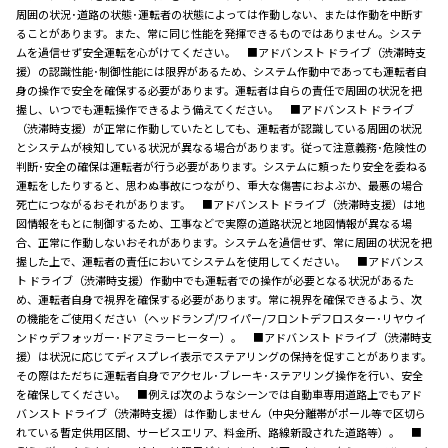
周囲の状況･道路の状態･運転者の状態によっては作動しない、または作動を中断す
ることがあります。また、常に同じ性能を発揮できるものではありません。システ
ムを過信せず安全運転を心がけてください。 ■アドバンスト ドライブ（渋滞時支
援）の認識性能･制御性能には限界があるため、システム作動中であっても運転者自
身の操作で安全を確保する必要があります。運転者は自らの責任で周囲の状況を把
握し、いつでも運転操作できるよう備えてください。 ■アドバンスト ドライブ
（渋滞時支援）が正常に作動していたとしても、運転者が認識している周囲の状況
とシステムが検知している状況が異なる場合があります。従って注意義務･危険性の
判断･安全の確保は運転者が行う必要があります。システムに頼ったり安全を委ねる
運転をしたりすると、思わぬ事故につながり、重大な傷害におよぶか、最悪の場合
死亡につながるおそれがあります。 ■アドバンスト ドライブ（渋滞時支援）は地
図情報をもとに制御するため、工事などで実際の道路状況と地図情報が異なる場
合、正常に作動しないおそれがあります。システムを過信せず、常に周囲の状況を把
握した上で、運転者の責任においてシステムを使用してください。 ■アドバンス
ト ドライブ（渋滞時支援）作動中でも運転者での操作が必要となる状況があるた
め、運転者自身で視界を確保する必要があります。常に視界を確保できるよう、次
の機能をご使用ください（ヘッドランプ/ワイパー/フロントデフロスター･リヤウイ
ンドゥデフォッガー･ドアミラーヒーター）。 ■アドバンスト ドライブ（渋滞時支
援）は状況に応じてディスプレイ表示でステアリングの保持を促すことがあります。
その際はただちに運転者自身でアクセル･ブレーキ･ステアリング操作を行い、安全
を確保してください。 ■例えば次のようなシーンでは自動車専用道路上でもアド
バンスト ドライブ（渋滞時支援）は作動しません（中央分離帯がポール等で区切ら
れている暫定供用区間、サービスエリア、料金所、路線新設された道路等）。 ■