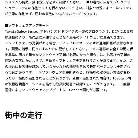
システムの特徴・操作方法を必ずご確認ください。 ■お客様ご自身でプリクラッ
シュセーフティの作動テストを行わないでください。対象や状況によってはシステム
が正常に作動せず、思わぬ事故につながるおそれがあります。
■ソフトウェアアップデート
Toyota Safety Sense、アドバンスト ドライブの一部のプログラムは、DCMによる無
線通信により、販売店に入庫することなく最新のソフトウェアに更新できます。
※ソフトウェアの更新がある場合、ディスプレイオーディオに通知画面が表示されま
す。画面の指示に従ってすみやかに更新してください。 ※お客様の安全や車両の保
安基準に関わる重大なソフトウェア更新が必要になった場合には、お客様の更新の
許諾の有無にかかわらず、自動でソフトウェア更新を行うことがあります。また、こ
の場合にお客様が許諾していなかった他の機能も含めて最新バージョンに更新され
る場合があります。 ※ソフトウェアを更新すると、各機能の取り扱い方法が変わ
ったり、機能が追加されることがあります。変更・追加された内容は、toyota.jp内
の取扱説明書ページにある最新の取扱説明書で確認することができます。 ※無線
通信によるソフトウェアアップデートはT-Connect契約が必要です。
街中の走行