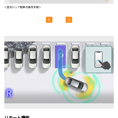
＜並列バック駐車の操作手順＞
＜
＊
リモート機能