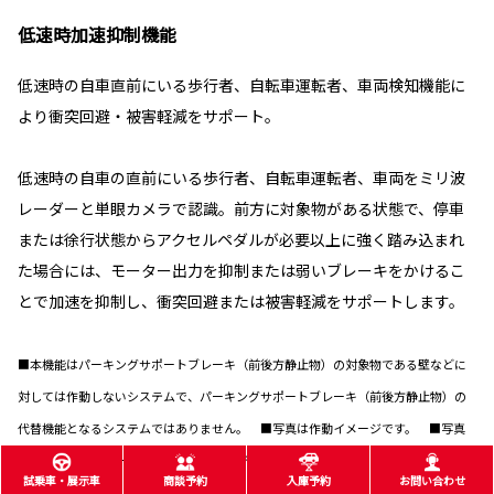
低速時加速抑制機能
低速時の自車直前にいる歩行者、自転車運転者、車両検知機能に
より衝突回避・被害軽減をサポート。
低速時の自車の直前にいる歩行者、自転車運転者、車両をミリ波
レーダーと単眼カメラで認識。前方に対象物がある状態で、停車
または徐行状態からアクセルペダルが必要以上に強く踏み込まれ
た場合には、モーター出力を抑制または弱いブレーキをかけるこ
とで加速を抑制し、衝突回避または被害軽減をサポートします。
■本機能はパーキングサポートブレーキ（前後方静止物）の対象物である壁などに
対しては作動しないシステムで、パーキングサポートブレーキ（前後方静止物）の
代替機能となるシステムではありません。 ■写真は作動イメージです。 ■写真
のカメラ・レーダーの検知範囲はイメージです。
試乗車・展示車
商談予約
入庫予約
お問い合わせ