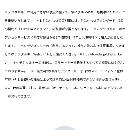
※デジタルキーが利用できない状況に備えて、常にクルマのキーも携帯いただくこと
を推奨いたします。 ＊1. T-Connectのご利用には、T-Connectスタンダード（22）
の契約と「TOYOTAアカウント」の取得が必要となります。 ＊2. デジタルキーのオ
プションサービス＜初度登録日から3年間無料、4年目以降有料＞に加入が必要とな
ります。 ＊3. デジタルキーのご利用にあたって、操作方法および注意事項につきま
してはデジタルキーWebサイトをご確認ください。（https://toyota.jp/digital_ke
y） ＊4. デジタルキーの操作は、スマートキーで動作するすべての機能には対応し
ておりません。 ＊5. 最大4台の車両のデジタルキーを1台のスマートフォンに登録
可能（但しお使いの機種によっては車両に4台同時接続できない場合があります）。
また1台の車両に対し、最大6本（オーナーキー1本、シェアキー5本）のデジタルキ
ーが発行できます。