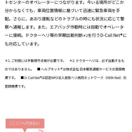
トセンターのオペレーターにつながります。今いる場所がどこか
分からなくても、車両位置情報に基づいて迅速に緊急車両を手
配。さらに、あおり運転などのトラブルの時にも状況に応じて警
察へ通報します。また、エアバッグ作動時には自動でオペレータ
ーに接続。ドクターヘリ等の早期出動判断
を行うD-Call Net®に
＊2
も対応しています。
＊1. ご利用には手動保守点検が必要です。 ＊2. ドクターヘリは、必ず出動するも
のではありません。 ■ ヘルプネット® は株式会社 日本緊急通報サービスの登録商
標です。 ■ D-Call Net®は認定NPO法人救急ヘリ病院ネットワーク（HEM-Net）の
登録商標です。