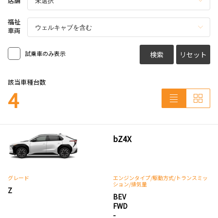
店舗
福祉
車両
試乗車のみ表示
検索
リセット
該当車種台数
4
bZ4X
グレード
エンジンタイプ
/駆動方式/
トランスミッ
ション
/排気量
Z
BEV
FWD
-