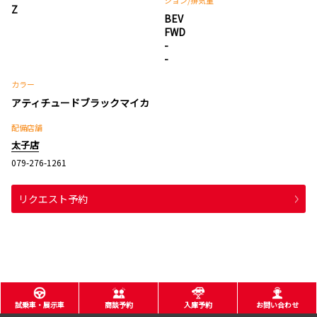
ション
/排気量
Z
BEV
FWD
-
-
カラー
アティチュードブラックマイカ
配備店舗
太子店
079-276-1261
リクエスト予約
試乗車・展示車
商談予約
入庫予約
お問い合わせ