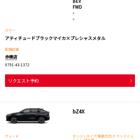
BEV
FWD
-
-
カラー
アティチュードブラックマイカ×プレシャスメタル
配備店舗
赤穂店
0791-43-1372
リクエスト予約
bZ4X
グレード
エンジンタイプ
/駆動方式/
トランスミッ