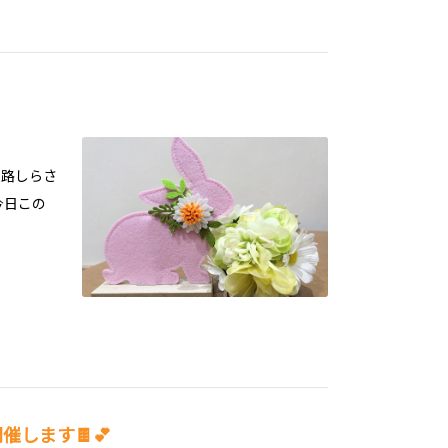
姫路しらさ
今日この
します🍫💕