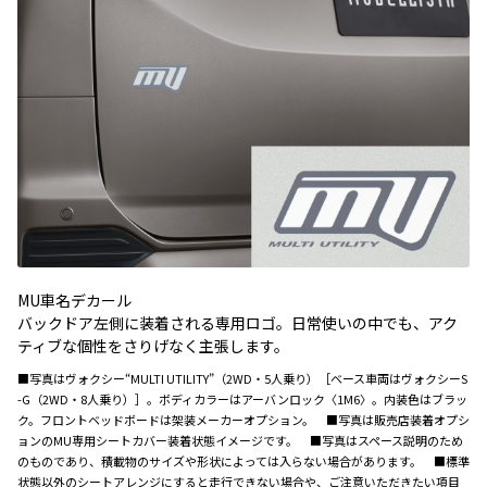
MU車名デカール
バックドア左側に装着される専用ロゴ。日常使いの中でも、アク
ティブな個性をさりげなく主張します。
■写真はヴォクシー“MULTI UTILITY”（2WD・5人乗り）［ベース車両はヴォクシーS
-G（2WD・8人乗り）］。ボディカラーはアーバンロック〈1M6〉。内装色はブラッ
ク。フロントベッドボードは架装メーカーオプション。 ■写真は販売店装着オプシ
ョンのMU専用シートカバー装着状態イメージです。 ■写真はスペース説明のため
のものであり、積載物のサイズや形状によっては入らない場合があります。 ■標準
状態以外のシートアレンジにすると走行できない場合や、ご注意いただきたい項目