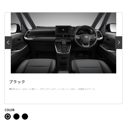
ブラック
■写真はS-G（2WD・7人乗り）。ボディカラーはアーバンロック〈1M6〉。内装色はブラック。
COLOR