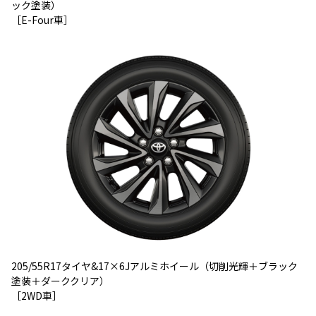
ック塗装）
［
E-Four
車］
205/55R17
タイヤ
&17×6J
アルミホイール（切削光輝＋ブラック
塗装＋ダーククリア）
［
2WD
車］