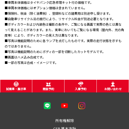
■車両本体価格はタイヤパンク応急修理キット付の価格です。
■車両本体価格にはオプション価格は含まれていません。
■保険料、税金（除く消費税）、登録料などの諸費用は別途申し受けます。
■自動車リサイクル法の施行により、リサイクル料金が別途必要となります。
■ボディカラーおよび内装色は撮影の条件や、ご覧になる画面で実際の色とは異な
って見えることがあります。また、実車においてもご覧になる環境（屋内外、光の角
度等）により、ボディカラーの見え方は異なります。
■写真は機能説明のために各ランプを点灯したものです。実際の走行状態を示すも
のではありません。
■写真は機能説明のためにボディの一部を切断したカットモデルです。
■画面はハメ込み合成です。
■一部の写真は合成・イメージです。
試乗車・展示車
商談予約
入庫予約
お問い合わせ
所有権解除
CSR 基本方針