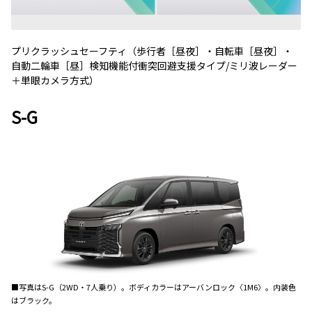
プリクラッシュセーフティ（歩行者［昼夜］・自転車［昼夜］・
自動二輪車［昼］検知機能付衝突回避支援タイプ
/
ミリ波レーダー
＋単眼カメラ方式）
S-G
■写真は
S-G
（
2WD
・
7
人乗り）。ボディカラーはアーバンロック
〈1M6〉
。内装色
はブラック。