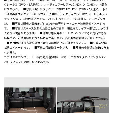
クシーS-G（2WD・8人乗り）］。ボディカラーはアーバンロック〈1M6〉。内装色
はブラック。 ■写真（右）はヴォクシー“MULTI UTILITY”（2WD・5人乗り）［ベ
ース車両はヴォクシーS-G（2WD・8人乗り）］。ボディカラーはニュートラルブラ
ック〈229〉。内装色はブラック。フロントベッドボードは架装メーカーオプショ
ン。 ■写真は販売店装着オプションのMU専用シートカバー装着状態イメージで
す。 ■写真はスペース説明のためのものであり、積載物のサイズや形状によっては
入らない場合があります。 ■標準状態以外のシートアレンジにすると走行できな
い場合や、ご注意いただきたい項目があります。必ず取扱説明書をご覧ください。
■走行時には後方視界確保・荷物の転倒防止にご注意ください。 ■写真は停車
状態のイメージです。 ■写真の積載物は一例です。 ■写真の小物類は装備に含ま
れません。
モデリスタコンプリート（持ち込み登録車）（株）トヨタカスタマイジング＆ディ
ベロップメントの取り扱い商品です。