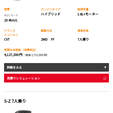
燃費
エンジンタイプ
総排気量
ハイブリッド
1.8L+モーター
WLTCモード
23.4km/L
トランス
駆動方法
乗車定員
ミッション
CVT
2WD FF
7人乗り
車両本体価格
（消費税込）
4,127,200 円
（税抜 3,752,000 円）
詳細をみる
見積りシミュレーション
S-Z 7人乗り