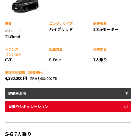
燃費
エンジンタイプ
総排気量
ハイブリッド
1.8L+モーター
WLTCモード
21.8km/L
トランス
駆動方法
乗車定員
ミッション
CVT
E-Four
7人乗り
車両本体価格
（消費税込）
4,380,200 円
（税抜 3,982,000 円）
詳細をみる
見積りシミュレーション
S-G 7人乗り