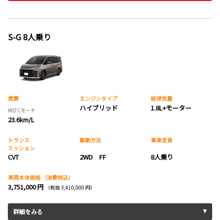
S-G 8人乗り
燃費
エンジンタイプ
総排気量
ハイブリッド
1.8L+モーター
WLTCモード
23.6km/L
トランス
駆動方法
乗車定員
ミッション
CVT
2WD FF
8人乗り
車両本体価格
（消費税込）
3,751,000 円
（税抜 3,410,000 円）
詳細をみる