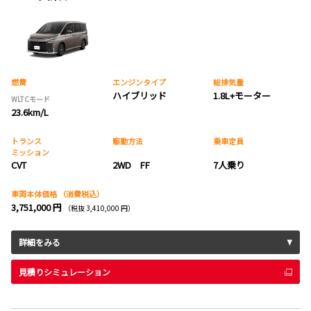
燃費
エンジンタイプ
総排気量
ハイブリッド
1.8L+モーター
WLTCモード
23.6km/L
トランス
駆動方法
乗車定員
ミッション
CVT
2WD FF
7人乗り
車両本体価格
（消費税込）
3,751,000 円
（税抜 3,410,000 円）
詳細をみる
見積りシミュレーション