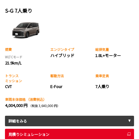
S-G 7人乗り
燃費
エンジンタイプ
総排気量
ハイブリッド
1.8L+モーター
WLTCモード
21.9km/L
トランス
駆動方法
乗車定員
ミッション
CVT
E-Four
7人乗り
車両本体価格
（消費税込）
4,004,000 円
（税抜 3,640,000 円）
詳細をみる
見積りシミュレーション