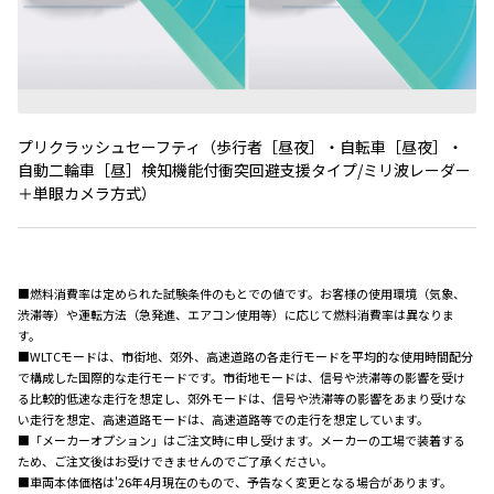
プリクラッシュセーフティ（歩行者［昼夜］・自転車［昼夜］・
自動二輪車［昼］検知機能付衝突回避支援タイプ
/
ミリ波レーダー
＋単眼カメラ方式）
■燃料消費率は定められた試験条件のもとでの値です。お客様の使用環境（気象、
渋滞等）や運転方法（急発進、エアコン使用等）に応じて燃料消費率は異なりま
す。
■WLTCモードは、市街地、郊外、高速道路の各走行モードを平均的な使用時間配分
で構成した国際的な走行モードです。市街地モードは、信号や渋滞等の影響を受け
る比較的低速な走行を想定し、郊外モードは、信号や渋滞等の影響をあまり受けな
い走行を想定、高速道路モードは、高速道路等での走行を想定しています。
■「メーカーオプション」はご注文時に申し受けます。メーカーの工場で装着する
ため、ご注文後はお受けできませんのでご了承ください。
■車両本体価格は'26年4月現在のもので、予告なく変更となる場合があります。