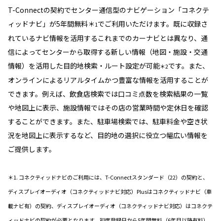
T-Connectの契約でセンター通信型のナビゲーション「コネクテ
ィッドナビ」が5年間無料＊
でご利用いただけます。既に収録さ
1
れているナビ情報を活用するこれまでのカーナビとは異なり、通
信によってセンターから取得する新しい情報（地図・施設・交通
情報）を活用した目的地検索・ルート設定が可能
です。また、
＊2
オンラインによるリアルタイムかつ豊富な情報を活用することが
できます。例えば、飲食店検索では口コミ点数を検索結果の一覧
や地図上に表示、施設情報ではその店の営業時間や定休日を確認
することができます。また、駐車場検索では、駐車料金や空き状
況を地図上に表示するなど、目的地の選択に役立つ幅広い情報を
ご提供します。
＊1. コネクティッドナビのご利用には、T-Connectスタンダード（22）の契約と、
ディスプレイオーディオ（コネクティッドナビ対応）Plusはコネクティッドナビ（車
載ナビ有）の契約、ディスプレイオーディオ（コネクティッドナビ対応）はコネクテ
ィッドナビの契約が必要となります。初度登録日から5年間無料（6年目以降有料）