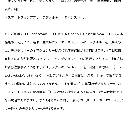
・オプションサービス「デジタルキー」の契約（初度登録日から3年間無料、4年目
以降有料）
・スマートフォンアプリ「デジタルキー」をインストール
＊1. ご利用にはT-Connect契約、「TOYOTAアカウント」の取得が必要です。また本
機能のご利用には、新車ご注文時にメーカーオプションのデジタルキーをご購入の
上、デジタルキーのオプションサービス＜初度登録日から3年間は無料、4年目以降
有料＞に加入が必要となります。 ＊2. デジタルキーのご利用にあたって、操作方法
および注意事項につきましてはデジタルキーWebサイトをご確認ください。（http
s://toyota.jp/digital_key） ＊3. デジタルキーの操作は、スマートキーで動作する
すべての機能には対応しておりません。 ＊4. 最大4台の車両のデジタルキーを1台
のスマートフォンに登録可能（但しお使いの機種によっては車両に4台同時接続でき
ない場合があります）。また1台の車両に対し、最大6本（オーナーキー1本、シェア
キー5本）のデジタルキーが発行できます。