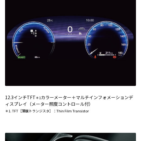
12.3インチTFT
カラーメーター＋マルチインフォメーションデ
＊1
ィスプレイ（メーター照度コントロール付）
＊1. TFT［薄膜トランジスタ］：Thin Film Transistor