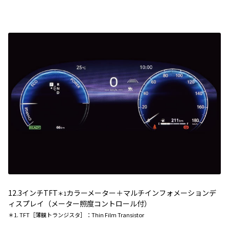
12.3インチTFT
カラーメーター＋マルチインフォメーションデ
＊1
ィスプレイ（メーター照度コントロール付）
＊1. TFT［薄膜トランジスタ］：Thin Film Transistor