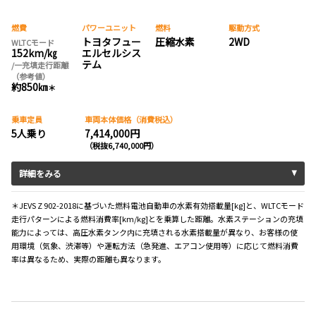
燃費
パワーユニット
燃料
駆動方式
トヨタフュー
圧縮水素
2WD
WLTCモード
152km/㎏
エルセルシス
テム
/一充填走行距離
（参考値）
約850㎞
＊
乗車定員
車両本体価格（消費税込）
5人乗り
7,414,000円
（税抜6,740,000円）
詳細をみる
＊JEVS Z 902-2018に基づいた燃料電池自動車の水素有効搭載量[kg]と、WLTCモード
走行パターンによる燃料消費率[km/kg]とを乗算した距離。水素ステーションの充填
能力によっては、高圧水素タンク内に充填される水素搭載量が異なり、お客様の使
用環境（気象、渋滞等）や運転方法（急発進、エアコン使用等）に応じて燃料消費
率は異なるため、実際の距離も異なります。