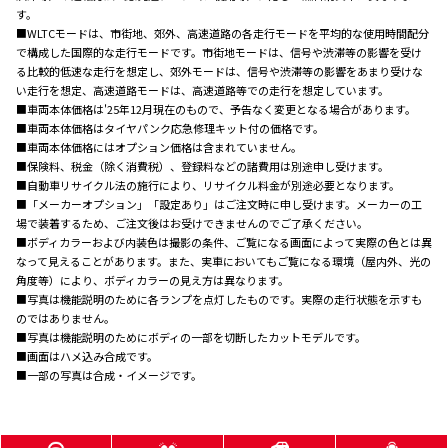
す。
■WLTCモードは、市街地、郊外、高速道路の各走行モードを平均的な使用時間配分
で構成した国際的な走行モードです。市街地モードは、信号や渋滞等の影響を受け
る比較的低速な走行を想定し、郊外モードは、信号や渋滞等の影響をあまり受けな
い走行を想定、高速道路モードは、高速道路等での走行を想定しています。
■車両本体価格は'25年12月現在のもので、予告なく変更となる場合があります。
■車両本体価格はタイヤパンク応急修理キット付の価格です。
■車両本体価格にはオプション価格は含まれていません。
■保険料、税金（除く消費税）、登録料などの諸費用は別途申し受けます。
■自動車リサイクル法の施行により、リサイクル料金が別途必要となります。
■「メーカーオプション」「設定あり」はご注文時に申し受けます。メーカーの工
場で装着するため、ご注文後はお受けできませんのでご了承ください。
■ボディカラーおよび内装色は撮影の条件、ご覧になる画面によって実際の色とは異
なって見えることがあります。また、実車においてもご覧になる環境（屋内外、光の
角度等）により、ボディカラーの見え方は異なります。
■写真は機能説明のために各ランプを点灯したものです。実際の走行状態を示すも
のではありません。
■写真は機能説明のためにボディの一部を切断したカットモデルです。
■画面はハメ込み合成です。
■一部の写真は合成・イメージです。