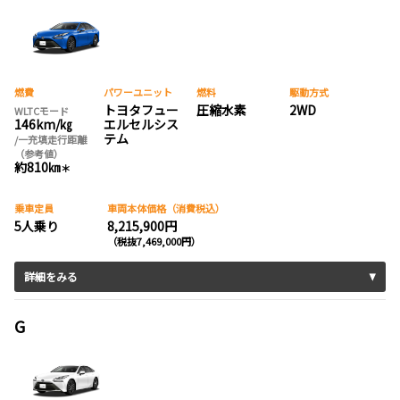
燃費
パワーユニット
燃料
駆動方式
トヨタフュー
圧縮水素
2WD
WLTCモード
146km/㎏
エルセルシス
テム
/一充填走行距離
（参考値）
約810㎞
＊
乗車定員
車両本体価格（消費税込）
5人乗り
8,215,900円
（税抜7,469,000円）
詳細をみる
G