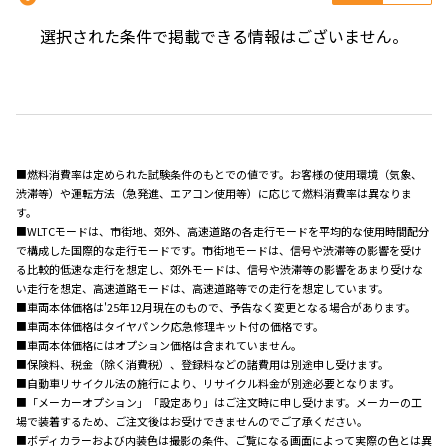
選択された条件で掲載できる情報はございません。
■燃料消費率は定められた試験条件のもとでの値です。お客様の使用環境（気象、
渋滞等）や運転方法（急発進、エアコン使用等）に応じて燃料消費率は異なりま
す。
■WLTCモードは、市街地、郊外、高速道路の各走行モードを平均的な使用時間配分
で構成した国際的な走行モードです。市街地モードは、信号や渋滞等の影響を受け
る比較的低速な走行を想定し、郊外モードは、信号や渋滞等の影響をあまり受けな
い走行を想定、高速道路モードは、高速道路等での走行を想定しています。
■車両本体価格は'25年12月現在のもので、予告なく変更となる場合があります。
■車両本体価格はタイヤパンク応急修理キット付の価格です。
■車両本体価格にはオプション価格は含まれていません。
■保険料、税金（除く消費税）、登録料などの諸費用は別途申し受けます。
■自動車リサイクル法の施行により、リサイクル料金が別途必要となります。
■「メーカーオプション」「設定あり」はご注文時に申し受けます。メーカーの工
場で装着するため、ご注文後はお受けできませんのでご了承ください。
■ボディカラーおよび内装色は撮影の条件、ご覧になる画面によって実際の色とは異