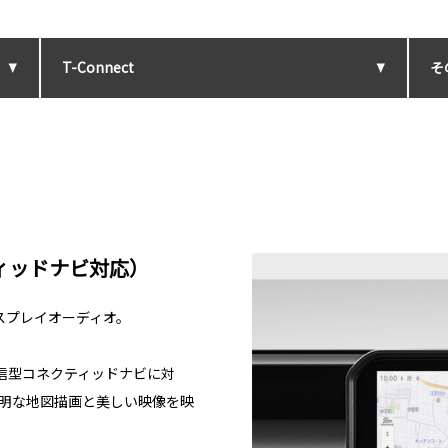
T-Connect
そ
ィッドナビ対応）
スプレイオーディオ。
信型コネクティッドナビに対
鮮明な地図描画と美しい映像を映