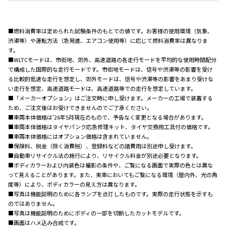
■燃料消費率は定められた試験条件のもとでの値です。お客様の使用環境（気象、
渋滞等）や運転方法（急発進、エアコン使用等）に応じて燃料消費率は異なりま
す。
■WLTCモードは、市街地、郊外、高速道路の各走行モードを平均的な使用時間配分
で構成した国際的な走行モードです。市街地モードは、信号や渋滞等の影響を受け
る比較的低速な走行を想定し、郊外モードは、信号や渋滞等の影響をあまり受けな
い走行を想定、高速道路モードは、高速道路等での走行を想定しています。
■「メーカーオプション」はご注文時に申し受けます。メーカーの工場で装着する
ため、ご注文後はお受けできませんのでご了承ください。
■車両本体価格は'26年5月現在のもので、予告なく変更となる場合があります。
■車両本体価格はタイヤパンク応急修理キット、タイヤ交換用工具付の価格です。
■車両本体価格にはオプション価格は含まれていません。
■保険料、税金（除く消費税）、登録料などの諸費用は別途申し受けます。
■自動車リサイクル法の施行により、リサイクル料金が別途必要となります。
■ボディカラーおよび内装色は撮影の条件や、ご覧になる画面で実際の色とは異な
って見えることがあります。また、実車においてもご覧になる環境（屋内外、光の角
度等）により、ボディカラーの見え方は異なります。
■写真は機能説明のために各ランプを点灯したものです。実際の走行状態を示すも
のではありません。
■写真は機能説明のためにボディの一部を切断したカットモデルです。
■画面はハメ込み合成です。