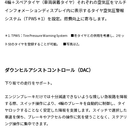
4輪＋スペアタイヤ（車両装着タイヤ）それぞれの空気圧をマルチ
インフォメーションディスプレイ内に表示するタイヤ空気圧警報
システム（TPWS＊1）を設定。燃費向上に寄与します。
＊1. TPWS：Tire Pressure Warning System ■冬タイヤとの併用を考慮し、2セッ
ト分のタイヤを登録することが可能。 ■写真はZ。
ダウンヒルアシストコントロール（DAC）
下り坂での走行をサポート。
エンジンブレーキだけでは十分減速できないような険しい急坂路を降坂
する際、スイッチ操作により、4輪のブレーキを自動的に制御し、タイ
ヤロックすることなく安定した降坂を支援します。スイッチで選択した
車速を保ち、ブレーキやアクセルの操作に気を使うことなく、ステアリ
ング操作に集中できます。