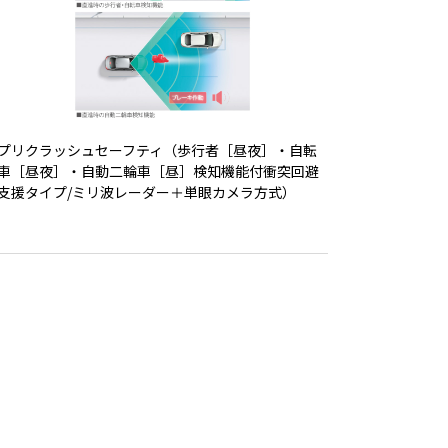
プリクラッシュセーフティ（歩行者［昼夜］・自転
車［昼夜］・自動二輪車［昼］検知機能付衝突回避
支援タイプ/ミリ波レーダー＋単眼カメラ方式）