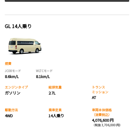
GL 14人乗り
燃費
JC08モード
WLTCモード
8.6km/L
8.1km/L
エンジンタイプ
総排気量
トランス
ミッション
ガソリン
2.7L
AT
駆動方法
乗車定員
車両本体価格
（消費税込）
4WD
14人乗り
4,076,600 円
（税抜 3,706,000 円）