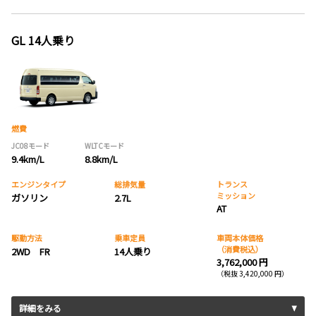
GL 14人乗り
燃費
JC08モード
WLTCモード
9.4km/L
8.8km/L
エンジンタイプ
総排気量
トランス
ミッション
ガソリン
2.7L
AT
駆動方法
乗車定員
車両本体価格
（消費税込）
2WD FR
14人乗り
3,762,000 円
（税抜 3,420,000 円）
詳細をみる