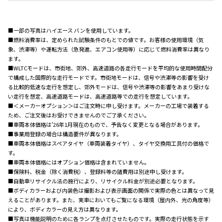
■一部の写真はハイエース バンを使用しています。
■燃料消費率は、定められた試験条件のもとでの値です。お客様の使用環境（気
象、渋滞等）や運転方法（急発進、エアコン使用等）に応じて燃料消費率は異なり
ます。
■WLTCモードは、市街地、郊外、高速道路の各走行モードを平均的な使用時間配分
で構成した国際的な走行モードです。市街地モードは、信号や渋滞等の影響を受け
る比較的低速な走行を想定し、郊外モードは、信号や渋滞等の影響をあまり受けな
い走行を想定、高速道路モードは、高速道路等での走行を想定しています。
■＜メーカーオプション＞はご注文時に申し受けます。メーカーの工場で装着する
ため、ご注文後はお受けできませんのでご了承ください。
■車両本体価格は'26年1月現在のもので、予告なく変更となる場合があります。
■事業用登録の場合は構造要件が異なります。
■車両本体価格はスペアタイヤ（車両装着タイヤ）、タイヤ交換用工具付の価格で
す。
■車両本体価格にはオプション価格は含まれていません。
■保険料、税金（除く消費税）、登録料等の諸費用は別途申し受けます。
■自動車リサイクル法の施行により、リサイクル料金が別途必要となります。
■ボディカラーおよび内装色は撮影および表示画面の関係で実際の色とは異なって見
えることがあります。また、実車においてもご覧になる環境（屋内外、光の角度等）
により、ボディカラーの見え方は異なります。
■写真は機能説明のために各ランプを点灯させたものです。実際の走行状態を示す