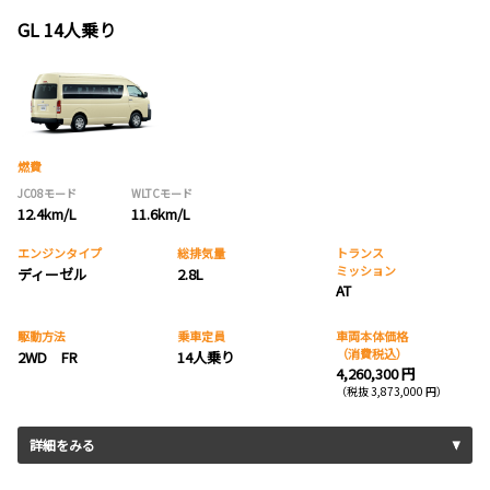
GL 14人乗り
燃費
JC08モード
WLTCモード
12.4km/L
11.6km/L
エンジンタイプ
総排気量
トランス
ミッション
ディーゼル
2.8L
AT
駆動方法
乗車定員
車両本体価格
（消費税込）
2WD FR
14人乗り
4,260,300 円
（税抜 3,873,000 円）
詳細をみる