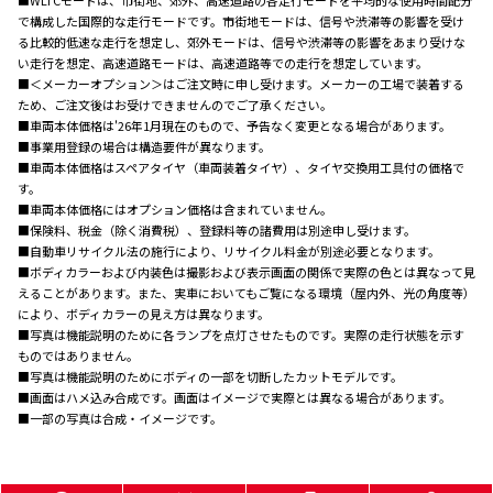
■WLTCモードは、市街地、郊外、高速道路の各走行モードを平均的な使用時間配分
で構成した国際的な走行モードです。市街地モードは、信号や渋滞等の影響を受け
る比較的低速な走行を想定し、郊外モードは、信号や渋滞等の影響をあまり受けな
い走行を想定、高速道路モードは、高速道路等での走行を想定しています。
■＜メーカーオプション＞はご注文時に申し受けます。メーカーの工場で装着する
ため、ご注文後はお受けできませんのでご了承ください。
■車両本体価格は'26年1月現在のもので、予告なく変更となる場合があります。
■事業用登録の場合は構造要件が異なります。
■車両本体価格はスペアタイヤ（車両装着タイヤ）、タイヤ交換用工具付の価格で
す。
■車両本体価格にはオプション価格は含まれていません。
■保険料、税金（除く消費税）、登録料等の諸費用は別途申し受けます。
■自動車リサイクル法の施行により、リサイクル料金が別途必要となります。
■ボディカラーおよび内装色は撮影および表示画面の関係で実際の色とは異なって見
えることがあります。また、実車においてもご覧になる環境（屋内外、光の角度等）
により、ボディカラーの見え方は異なります。
■写真は機能説明のために各ランプを点灯させたものです。実際の走行状態を示す
ものではありません。
■写真は機能説明のためにボディの一部を切断したカットモデルです。
■画面はハメ込み合成です。画面はイメージで実際とは異なる場合があります。
■一部の写真は合成・イメージです。