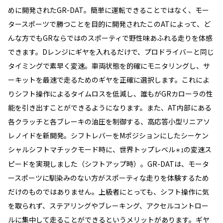
めに開発されたGR-DAT。簡単に運転できることではなく、モー
タースポーツで勝つことを目的に開発されたこのATによって、ど
んな方でもGRならではのスポーティで野性味あふれる走りを体感
できます。Dレンジにギヤを入れるだけで、プロドライバーと同じ
タイミングで素早く変速。車両状態を的確にモニタリングし、サ
ーキットを最速で走るためのギヤを正確に選択します。これによ
りシフト操作によるタイムロスを低減し、誰もがGRカローラの性
能を引き出すことができるようになります。また、AT内部にある
各クラッチと各ブレーキの油圧を制御する、高応答小型リニアソ
レノイドを新開発。シフトレバーをMポジションにしたシーケン
シャルシフトマチックモード時に、世界トップレベル
の変速ス
＊1
ピードを実現しました（シフトアップ時）。GR-DATは、モータ
ースポーツに馴染みのない方がスポーティな走りを体験するため
だけのものではありません。上級者にとっても、シフト操作に気
を取られず、ステアリングやブレーキング、アクセルコントロー
ルに集中して走ることができるというメリットがあります。ギヤ