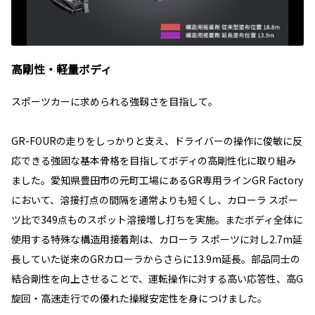
高剛性・軽量ボディ
スポーツカーに求められる強靱さを目指して。
GR-FOURの走りをしっかりと支え、ドライバーの操作に俊敏に反
応できる強固な基本骨格を目指してボディの高剛性化に取り組み
ました。愛知県豊田市の元町工場にあるGR専用ラインGR Factory
において、溶接打点の間隔を通常よりも短くし、カローラ スポー
ツ比で349点ものスポット溶接増し打ちを実施。またボディ全体に
使用する特殊な構造用接着剤は、カローラ スポーツに対し2.7m延
長していた従来のGRカローラからさらに13.9m延長。部品同士の
結合剛性を向上させることで、運転操作に対する高い応答性、高G
旋回・高速走行での優れた操縦安定性を身につけました。