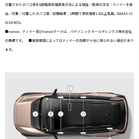
付着させたタバコ臭を6段階臭気強度表示法による検証／脱臭の方法：ナノイーを放
出／対象：付着したタバコ臭／試験結果：1時間で臭気強度1.8以上低減。BAA33-15
0318-M35。
■nanoe、ナノイー及びnanoeマークは、パナソニック ホールディングス株式会社
の商標です。 ■使用環境によってはナノイーの効果が十分に得られない場合があり
ます。