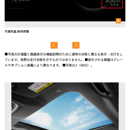
+
充電残量/航続距離
容
■写真の計器盤と画面表示は機能説明のために通常の状態と異なる表示・点灯をし
ています。実際の走行状態を示すものではありません。 ■表示される画面はグレー
ドやオプション装着により異なります。 ■写真はZ（4WD）。