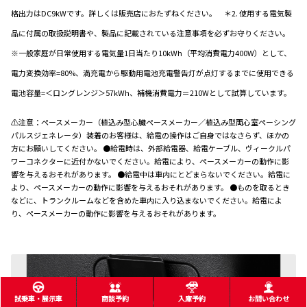
格出力はDC9kWです。詳しくは販売店におたずねください。 ＊2. 使用する電気製
品に付属の取扱説明書や、製品に記載されている注意事項を必ずお守りください。
※一般家庭が日常使用する電気量1日当たり10kWh（平均消費電力400W）として、
電力変換効率=80%、満充電から駆動用電池充電警告灯が点灯するまでに使用できる
電池容量=＜ロングレンジ＞57kWh、補機消費電力＝210Wとして試算しています。
⚠注意：ペースメーカー（植込み型心臓ペースメーカー／植込み型両心室ペーシング
パルスジェネレータ）装着のお客様は、給電の操作はご自身ではなさらず、ほかの
方にお願いしてください。 ●給電時は、外部給電器、給電ケーブル、ヴィークルパ
ワーコネクターに近付かないでください。給電により、ペースメーカーの動作に影
響を与えるおそれがあります。 ●給電中は車内にとどまらないでください。給電に
より、ペースメーカーの動作に影響を与えるおそれがあります。 ●ものを取るとき
などに、トランクルームなどを含めた車内に入り込まないでください。給電によ
り、ペースメーカーの動作に影響を与えるおそれがあります。
試乗車・展示車
商談予約
入庫予約
お問い合わせ