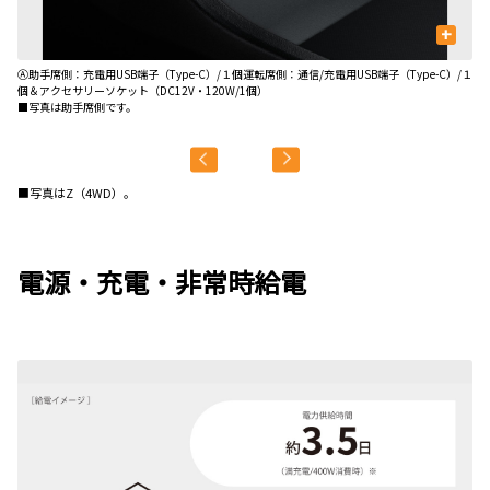
+
Ⓐ助手席側：充電用USB端子（Type-C）/１個運転席側：通信/充電用USB端子（Type-C）/１
Ⓑ
個＆アクセサリーソケット（DC12V・120W/1個）
■写真は助手席側です。
■写真はZ（4WD）。
電源・充電・非常時給電