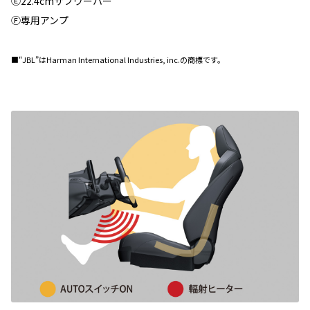
Ⓔ22.4cmサブウーハー
Ⓕ専用アンプ
■“JBL”はHarman International Industries, inc.の商標です。