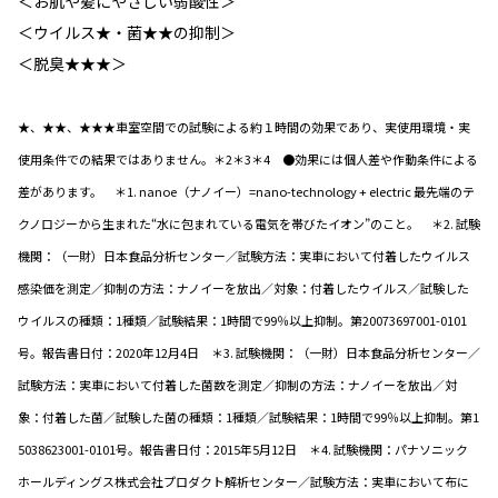
＜お肌や髪にやさしい弱酸性＞
＜ウイルス★・菌★★の抑制＞
＜脱臭★★★＞
★、★★、★★★車室空間での試験による約１時間の効果であり、実使用環境・実
使用条件での結果ではありません。＊2＊3＊4 ●効果には個人差や作動条件による
差があります。 ＊1. nanoe（ナノイー）=nano-technology + electric 最先端のテ
クノロジーから生まれた“水に包まれている電気を帯びたイオン”のこと。 ＊2. 試験
機関：（一財）日本食品分析センター／試験方法：実車において付着したウイルス
感染価を測定／抑制の方法：ナノイーを放出／対象：付着したウイルス／試験した
ウイルスの種類：1種類／試験結果：1時間で99％以上抑制。第20073697001-0101
号。報告書日付：2020年12月4日 ＊3. 試験機関：（一財）日本食品分析センター／
試験方法：実車において付着した菌数を測定／抑制の方法：ナノイーを放出／対
象：付着した菌／試験した菌の種類：1種類／試験結果：1時間で99％以上抑制。第1
5038623001-0101号。報告書日付：2015年5月12日 ＊4. 試験機関：パナソニック
ホールディングス株式会社プロダクト解析センター／試験方法：実車において布に