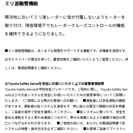
ミリ波融雪機能
寒冷地においてミリ波レーダーに雪が付着しないようヒーターを
取り付け、降雪環境下でもレーダークルーズコントロールの機能
を維持できるようになりました。
■ミリ波融雪機能は、あくまでも融雪をサポートする機能です。本機能を過信せず、
必ずドライバーが責任を持って、着雪有無をご確認いただくようご留意ください。詳
しくは、取扱説明書をご確認ください。
⚠Toyota Safety Senseを安全にお使いいただく上での留意事項説明
Toyota Safety Senseは予防安全パッケージです。ご契約に際し、Toyota Safety Sen
seおよびその各システムを安全にお使いいただくための留意事項についてご説明い
たします。（ご使用になる際のお客様へのお願い） ■運転者には安全運転の義務
があります。運転者は各システムを過信せず、常に自らの責任で周囲の状況を把握
し、ご自身の操作で安全を確保してください。 ■各システムに頼ったり、安全を
委ねる運転をすると思わぬ事故につながり、重大な傷害におよぶか最悪の場合は死
亡につながるおそれがあります。 ■ご使用の前には、あらかじめ取扱説明書で各
システムの特徴・操作方法を必ずご確認ください。 ■お客様ご自身でプリクラッ