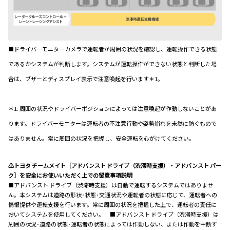
■ドライバーモニターカメラで運転者が周囲の状況を確認し、運転操作できる状態
であるかシステムが判断します。システムが運転操作ができない状態と判断した場
合は、ブザーとディスプレイ表示で注意喚起を行います＊1。
＊1. 周囲の状況やドライバーポジションによっては注意喚起が作動しないことがあ
ります。ドライバーモニターは運転者の不注意行動や姿勢崩れを未然に防ぐもので
はありません。常に周囲の状況を把握し、安全運転を心がけてください。
⚠トヨタ チームメイト［アドバンスト ドライブ（渋滞時支援）・アドバンスト パー
ク］を安全にお使いいただく上での留意事項説明
■アドバンスト ドライブ（渋滞時支援）は自動で運転するシステムではありませ
ん。本システムは道路の形状･状態･交通状況や運転者の状態に応じて、運転者への
情報提供や運転支援を行います。常に周囲の状況を把握した上で、運転者の責任に
おいてシステムを使用してください。 ■アドバンスト ドライブ（渋滞時支援）は
周囲の状況･道路の状態･運転者の状態によっては作動しない、または作動を中断す