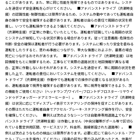
ることがあります。また、常に同じ性能を発揮できるものではありません。システ
ムを過信せず安全運転を心がけてください。 ■アドバンスト ドライブ（渋滞時支
援）の認識性能･制御性能には限界があるため、システム作動中であっても運転者自
身の操作で安全を確保する必要があります。運転者は自らの責任で周囲の状況を把
握し、いつでも運転操作できるよう備えてください。 ■アドバンスト ドライブ
（渋滞時支援）が正常に作動していたとしても、運転者が認識している周囲の状況
とシステムが検知している状況が異なる場合があります。従って注意義務･危険性の
判断･安全の確保は運転者が行う必要があります。システムに頼ったり安全を委ねる
運転をしたりすると、思わぬ事故につながり、重大な傷害におよぶか、最悪の場合
死亡につながるおそれがあります。 ■アドバンスト ドライブ（渋滞時支援）は地
図情報をもとに制御するため、工事などで実際の道路状況と地図情報が異なる場
合、正常に作動しないおそれがあります。システムを過信せず、常に周囲の状況を把
握した上で、運転者の責任においてシステムを使用してください。 ■アドバンス
ト ドライブ（渋滞時支援）作動中でも運転者での操作が必要となる状況があるた
め、運転者自身で視界を確保する必要があります。常に視界を確保できるよう、次
の機能をご使用ください（ヘッドランプ/ワイパー/フロントデフロスター･リヤウイ
ンドゥデフォッガー･ドアミラーヒーター）。 ■アドバンスト ドライブ（渋滞時支
援）は状況に応じてディスプレイ表示でステアリングの保持を促すことがあります。
その際はただちに運転者自身でアクセル･ブレーキ･ステアリング操作を行い、安全
を確保してください。 ■例えば次のようなシーンでは自動車専用道路上でもアド
バンスト ドライブ（渋滞時支援）は作動しません（中央分離帯がポール等で区切ら
れている暫定供用区間、サービスエリア、料金所、路線新設された道路等）。 ■
例えば次のようなものの検出には限界があります。必要に応じて自らハンドル・アク
セル・ブレーキを操作してください（自車の前方に割り込みがあったとき、他車が