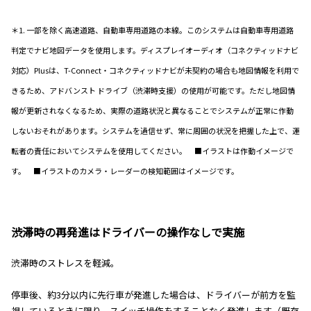
＊1. 一部を除く高速道路、自動車専用道路の本線。このシステムは自動車専用道路
判定でナビ地図データを使用します。ディスプレイオーディオ（コネクティッドナビ
対応）Plusは、T-Connect・コネクティッドナビが未契約の場合も地図情報を利用で
きるため、アドバンスト ドライブ（渋滞時支援）の使用が可能です。ただし地図情
報が更新されなくなるため、実際の道路状況と異なることでシステムが正常に作動
しないおそれがあります。システムを過信せず、常に周囲の状況を把握した上で、運
転者の責任においてシステムを使用してください。 ■イラストは作動イメージで
す。 ■イラストのカメラ・レーダーの検知範囲はイメージです。
渋滞時の再発進はドライバーの操作なしで実施
渋滞時のストレスを軽減。
停車後、約3分以内に先行車が発進した場合は、ドライバーが前方を監
視しているときに限り、スイッチ操作をすることなく発進します（既存