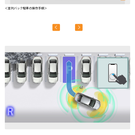
＜並列バック駐車の操作手順＞
＜
＊