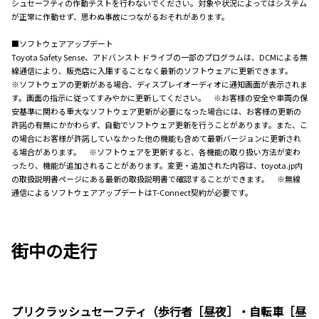
シュセーフティの作動テストを行わないでください。対象や状況によってはシステム
が正常に作動せず、思わぬ事故につながるおそれがあります。
■ソフトウェアアップデート
Toyota Safety Sense、アドバンスト ドライブの一部のプログラムは、DCMによる無
線通信により、販売店に入庫することなく最新のソフトウェアに更新できます。
※ソフトウェアの更新がある場合、ディスプレイオーディオに通知画面が表示されま
す。画面の指示に従ってすみやかに更新してください。 ※お客様の安全や車両の保
安基準に関わる重大なソフトウェア更新が必要になった場合には、お客様の更新の
許諾の有無にかかわらず、自動でソフトウェア更新を行うことがあります。また、こ
の場合にお客様が許諾していなかった他の機能も含めて最新バージョンに更新され
る場合があります。 ※ソフトウェアを更新すると、各機能の取り扱い方法が変わ
ったり、機能が追加されることがあります。変更・追加された内容は、toyota.jp内
の取扱説明書ページにある最新の取扱説明書で確認することができます。 ※無線
通信によるソフトウェアアップデートはT-Connect契約が必要です。
街中の走行
プリクラッシュセーフティ（歩行者［昼夜］・自転車［昼