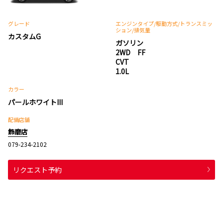
グレード
エンジンタイプ
/駆動方式/
トランスミッ
ション
/排気量
カスタムG
ガソリン
2WD FF
CVT
1.0L
カラー
パールホワイトIII
配備店舗
飾磨店
079-234-2102
リクエスト予約