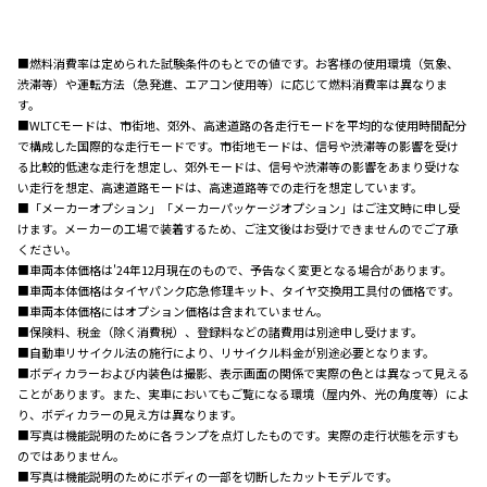
■燃料消費率は定められた試験条件のもとでの値です。お客様の使用環境（気象、
渋滞等）や運転方法（急発進、エアコン使用等）に応じて燃料消費率は異なりま
す。
■WLTCモードは、市街地、郊外、高速道路の各走行モードを平均的な使用時間配分
で構成した国際的な走行モードです。市街地モードは、信号や渋滞等の影響を受け
る比較的低速な走行を想定し、郊外モードは、信号や渋滞等の影響をあまり受けな
い走行を想定、高速道路モードは、高速道路等での走行を想定しています。
■「メーカーオプション」「メーカーパッケージオプション」はご注文時に申し受
けます。メーカーの工場で装着するため、ご注文後はお受けできませんのでご了承
ください。
■車両本体価格は'24年12月現在のもので、予告なく変更となる場合があります。
■車両本体価格はタイヤパンク応急修理キット、タイヤ交換用工具付の価格です。
■車両本体価格にはオプション価格は含まれていません。
■保険料、税金（除く消費税）、登録料などの諸費用は別途申し受けます。
■自動車リサイクル法の施行により、リサイクル料金が別途必要となります。
■ボディカラーおよび内装色は撮影、表示画面の関係で実際の色とは異なって見える
ことがあります。また、実車においてもご覧になる環境（屋内外、光の角度等）によ
り、ボディカラーの見え方は異なります。
■写真は機能説明のために各ランプを点灯したものです。実際の走行状態を示すも
のではありません。
■写真は機能説明のためにボディの一部を切断したカットモデルです。