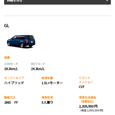
詳細をみる
GL
燃費
JC08モード
WLTCモード
29.3km/L
24.2km/L
エンジンタイプ
総排気量
トランス
ミッション
ハイブリッド
1.5L+モーター
CVT
駆動方法
乗車定員
車両本体価格
（消費税込）
2WD FF
5人乗り
2,209,900 円
（税抜 2,009,000 円）