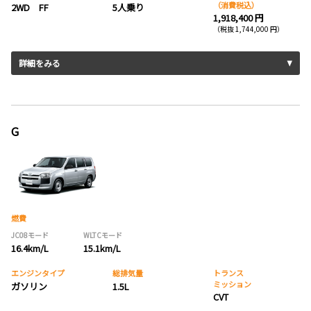
（消費税込）
2WD FF
5人乗り
1,918,400 円
（税抜 1,744,000 円）
詳細をみる
G
燃費
JC08モード
WLTCモード
16.4km/L
15.1km/L
エンジンタイプ
総排気量
トランス
ミッション
ガソリン
1.5L
CVT