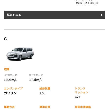
（税抜 1,853,000 円）
詳細をみる
G
燃費
JC08モード
WLTCモード
19.2km/L
17.3km/L
エンジンタイプ
総排気量
トランス
ミッション
ガソリン
1.5L
CVT
駆動方法
乗車定員
車両本体価格