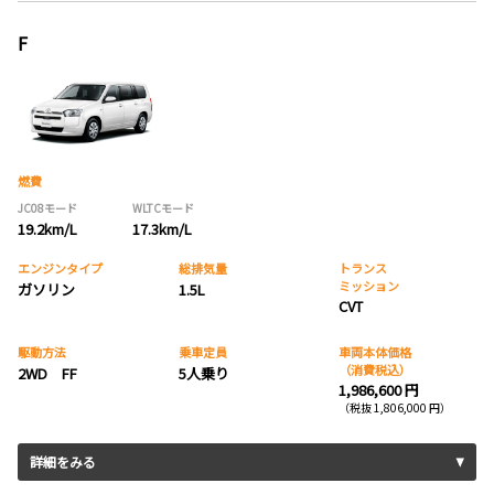
F
燃費
JC08モード
WLTCモード
19.2km/L
17.3km/L
エンジンタイプ
総排気量
トランス
ミッション
ガソリン
1.5L
CVT
駆動方法
乗車定員
車両本体価格
（消費税込）
2WD FF
5人乗り
1,986,600 円
（税抜 1,806,000 円）
詳細をみる