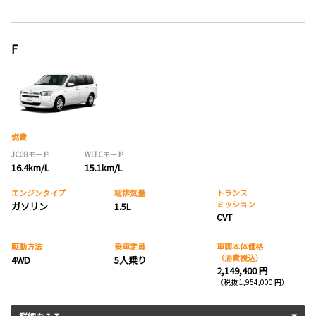
F
燃費
JC08モード
WLTCモード
16.4km/L
15.1km/L
エンジンタイプ
総排気量
トランス
ミッション
ガソリン
1.5L
CVT
駆動方法
乗車定員
車両本体価格
（消費税込）
4WD
5人乗り
2,149,400 円
（税抜 1,954,000 円）