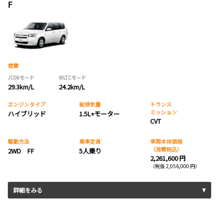
F
燃費
JC08モード
WLTCモード
29.3km/L
24.2km/L
エンジンタイプ
総排気量
トランス
ミッション
ハイブリッド
1.5L+モーター
CVT
駆動方法
乗車定員
車両本体価格
（消費税込）
2WD FF
5人乗り
2,261,600 円
（税抜 2,056,000 円）
詳細をみる