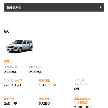
詳細をみる
GX
燃費
JC08モード
WLTCモード
29.3km/L
24.2km/L
エンジンタイプ
総排気量
トランス
ミッション
ハイブリッド
1.5L+モーター
CVT
駆動方法
乗車定員
車両本体価格
（消費税込）
2WD FF
5人乗り
2,038,300 円