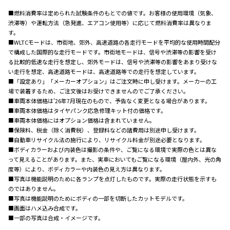
■燃料消費率は定められた試験条件のもとでの値です。お客様の使用環境（気象、
渋滞等）や運転方法（急発進、エアコン使用等）に応じて燃料消費率は異なりま
す。
■WLTCモードは、市街地、郊外、高速道路の各走行モードを平均的な使用時間配分
で構成した国際的な走行モードです。市街地モードは、信号や渋滞等の影響を受け
る比較的低速な走行を想定し、郊外モードは、信号や渋滞等の影響をあまり受けな
い走行を想定、高速道路モードは、高速道路等での走行を想定しています。
■「設定あり」「メーカーオプション」はご注文時に申し受けます。メーカーの工
場で装着するため、ご注文後はお受けできませんのでご了承ください。
■車両本体価格は'26年7月現在のもので、予告なく変更となる場合があります。
■車両本体価格はタイヤパンク応急修理キット付の価格です。
■車両本体価格にはオプション価格は含まれていません。
■保険料、税金（除く消費税）、登録料などの諸費用は別途申し受けます。
■自動車リサイクル法の施行により、リサイクル料金が別途必要となります。
■ボディカラーおよび内装色は撮影の条件や、ご覧になる環境で実際の色とは異な
って見えることがあります。また、実車においてもご覧になる環境（屋内外、光の角
度等）により、ボディカラーや内装色の見え方は異なります。
■写真は機能説明のために各ランプを点灯したものです。実際の走行状態を示すも
のではありません。
■写真は機能説明のためにボディの一部を切断したカットモデルです。
■画面はハメ込み合成です。
■一部の写真は合成・イメージです。