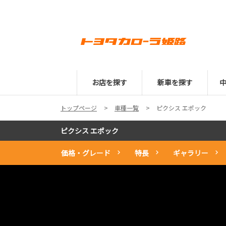
お店を探す
新車を探す
トップページ
車種一覧
ピクシス エポック
ピクシス エポック
価格・グレード
特長
ギャラリー