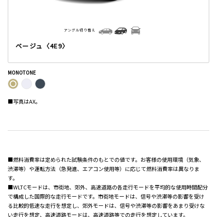
アングル切り替え
ベージュ〈4E9〉
MONOTONE
■写真はAX。
■燃料消費率は定められた試験条件のもとでの値です。お客様の使用環境（気象、
渋滞等）や運転方法（急発進、エアコン使用等）に応じて燃料消費率は異なりま
す。
■WLTCモードは、市街地、郊外、高速道路の各走行モードを平均的な使用時間配分
で構成した国際的な走行モードです。市街地モードは、信号や渋滞等の影響を受け
る比較的低速な走行を想定し、郊外モードは、信号や渋滞等の影響をあまり受けな
い走行を想定、高速道路モードは、高速道路等での走行を想定しています。