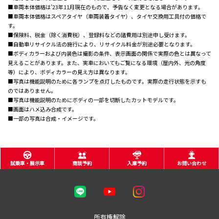
■車両本体価格は'23年11月現在のもので、予告なく変更となる場合があります。
■車両本体価格はスペアタイヤ（車両装着タイヤ）、タイヤ交換用工具付の価格で
す。
■保険料、税金（除く消費税）、登録料などの諸費用は別途申し受けます。
■自動車リサイクル法の施行により、リサイクル料金が別途必要となります。
■ボディカラーおよび内装色は撮影の条件、表示画面の関係で実際の色とは異なって
見えることがあります。また、実車においてもご覧になる環境（屋内外、光の角度
等）により、ボディカラーの見え方は異なります。
■写真は機能説明のために各ランプを点灯したものです。実際の走行状態を示すも
のではありません。
■写真は機能説明のためにボディの一部を切断したカットモデルです。
■画面はハメ込み合成です。
■一部の写真は合成・イメージです。
試乗車・展示車
商談予約
入庫予約
お問い合わせ
所有権解除