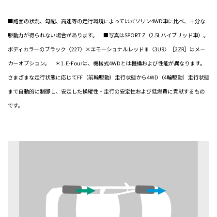
■路面の状況、勾配、高速等の走行環境によってはガソリン4WD車に比べ、十分な
駆動力が得られない場合があります。 ■写真はSPORT Z（2.5Lハイブリッド車）。
ボディカラーのブラック〈227〉×エモーショナルレッドⅢ〈3U9〉［2ZR］はメー
カーオプション。 ＊1. E-Fourは、機械式4WDとは機構および性能が異なります。
さまざまな走行状態に応じてFF（前輪駆動）走行状態から4WD（4輪駆動）走行状態
まで自動的に制御し、安定した操縦性・走行の安定性および低燃費に貢献するもの
です。