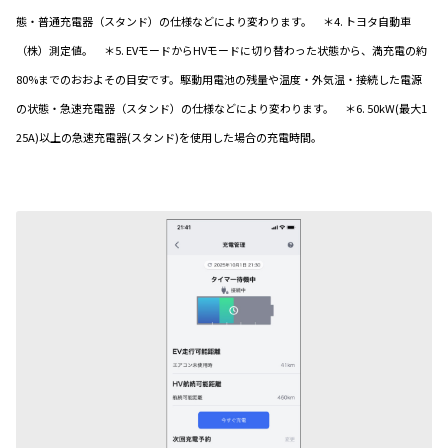
態・普通充電器（スタンド）の仕様などにより変わります。 ＊4. トヨタ自動車
（株）測定値。 ＊5. EVモードからHVモードに切り替わった状態から、満充電の約
80%までのおおよその目安です。駆動用電池の残量や温度・外気温・接続した電源
の状態・急速充電器（スタンド）の仕様などにより変わります。 ＊6. 50kW(最大1
25A)以上の急速充電器(スタンド)を使用した場合の充電時間。