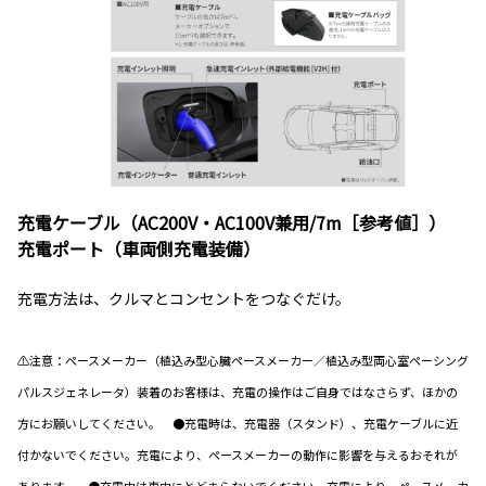
充電ケーブル（AC200V・AC100V兼用/7m［参考値］）
充電ポート（車両側充電装備）
充電方法は、クルマとコンセントをつなぐだけ。
⚠注意：ペースメーカー（植込み型心臓ペースメーカー／植込み型両心室ペーシング
パルスジェネレータ）装着のお客様は、充電の操作はご自身ではなさらず、ほかの
方にお願いしてください。 ●充電時は、充電器（スタンド）、充電ケーブルに近
付かないでください。充電により、ペースメーカーの動作に影響を与えるおそれが
あります。 ●充電中は車内にとどまらないでください。充電により、ペースメーカ