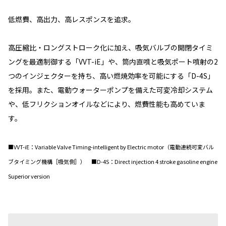
低燃費、高出力、高レスポンスを追求。
高圧縮比・ロングストローク化に加え、吸気バルブの開閉タイミ
ングを最適制御する「VVT-iE」や、筒内直噴と吸気ポート噴射の2
つのインジェクターを持ち、高い燃焼効率を可能にする「D-4S」
を採用。また、電動ウォーターポンプを備えた可変冷却システム
や、低フリクションオイルなどにより、燃費性能も高めていま
す。
■VVT-iE：Variable Valve Timing-intelligent by Electric motor（電動連続可変バル
ブタイミング機構［吸気側］） ■D-4S：Direct injection 4 stroke gasoline engine
Superior version