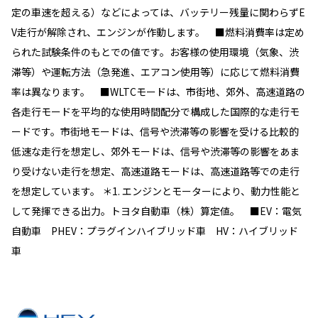
定の車速を超える）などによっては、バッテリー残量に関わらずE
V走行が解除され、エンジンが作動します。 ■燃料消費率は定め
られた試験条件のもとでの値です。お客様の使用環境（気象、渋
滞等）や運転方法（急発進、エアコン使用等）に応じて燃料消費
率は異なります。 ■WLTCモードは、市街地、郊外、高速道路の
各走行モードを平均的な使用時間配分で構成した国際的な走行モ
ードです。市街地モードは、信号や渋滞等の影響を受ける比較的
低速な走行を想定し、郊外モードは、信号や渋滞等の影響をあま
り受けない走行を想定、高速道路モードは、高速道路等での走行
を想定しています。 ＊1. エンジンとモーターにより、動力性能と
して発揮できる出力。トヨタ自動車（株）算定値。 ■EV：電気
自動車 PHEV：プラグインハイブリッド車 HV：ハイブリッド
車