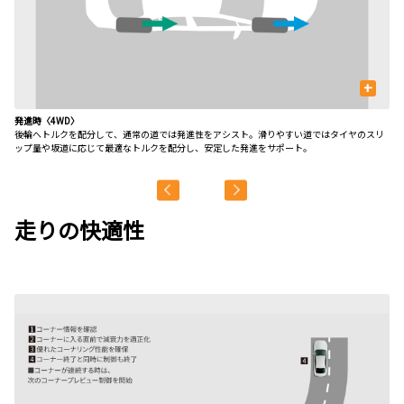
+
発進時〈4WD〉
定
後輪へトルクを配分して、通常の道では発進性をアシスト。滑りやすい道ではタイヤのスリ
定
ップ量や坂道に応じて最適なトルクを配分し、安定した発進をサポート。
走りの快適性