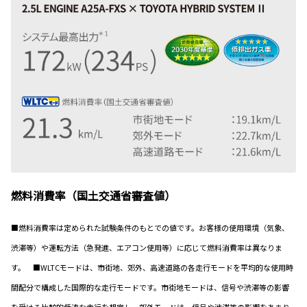
燃料消費率（国土交通省審査値）
■燃料消費率は定められた試験条件のもとでの値です。お客様の使用環境（気象、
渋滞等）や運転方法（急発進、エアコン使用等）に応じて燃料消費率は異なりま
す。 ■WLTCモードは、市街地、郊外、高速道路の各走行モードを平均的な使用時
間配分で構成した国際的な走行モードです。市街地モードは、信号や渋滞等の影響
を受ける比較的低速な走行を想定し、郊外モードは、信号や渋滞等の影響をあまり