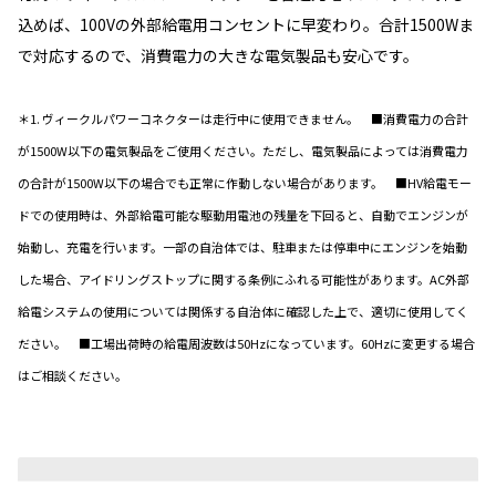
込めば、100Vの外部給電用コンセントに早変わり。合計1500Wま
で対応するので、消費電力の大きな電気製品も安心です。
＊1. ヴィークルパワーコネクターは走行中に使用できません。 ■消費電力の合計
が1500W以下の電気製品をご使用ください。ただし、電気製品によっては消費電力
の合計が1500W以下の場合でも正常に作動しない場合があります。 ■HV給電モー
ドでの使用時は、外部給電可能な駆動用電池の残量を下回ると、自動でエンジンが
始動し、充電を行います。一部の自治体では、駐車または停車中にエンジンを始動
した場合、アイドリングストップに関する条例にふれる可能性があります。AC外部
給電システムの使用については関係する自治体に確認した上で、適切に使用してく
ださい。 ■工場出荷時の給電周波数は50Hzになっています。60Hzに変更する場合
はご相談ください。