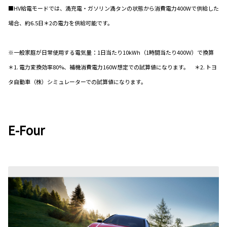
■HV給電モードでは、満充電・ガソリン満タンの状態から消費電力400Wで供給した
場合、約6.5日＊2の電力を供給可能です。
※一般家庭が日常使用する電気量：1日当たり10kWh（1時間当たり400Ｗ）で換算
＊1. 電力変換効率80%、補機消費電力160W想定での試算値になります。 ＊2. トヨ
タ自動車（株）シミュレーターでの試算値になります。
E-Four