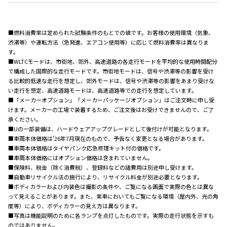
■燃料消費率は定められた試験条件のもとでの値です。お客様の使用環境（気象、
渋滞等）や運転方法（急発進、エアコン使用等）に応じて燃料消費率は異なりま
す。
■WLTCモードは、市街地、郊外、高速道路の各走行モードを平均的な使用時間配分
で構成した国際的な走行モードです。市街地モードは、信号や渋滞等の影響を受け
る比較的低速な走行を想定し、郊外モードは、信号や渋滞等の影響をあまり受けな
い走行を想定、高速道路モードは、高速道路等での走行を想定しています。
■「メーカーオプション」「メーカーパッケージオプション」はご注文時に申し受
けます。メーカーの工場で装着するため、ご注文後はお受けできませんので、ご了
承ください。
■Uの一部装備は、ハードウェアアップグレードとして後付けが可能となります。
■車両本体価格は'26年7月現在のもので、予告なく変更となる場合があります。
■車両本体価格はタイヤパンク応急修理キット付の価格です。
■車両本体価格にはオプション価格は含まれていません。
■保険料、税金（除く消費税）、登録料などの諸費用は別途申し受けます。
■自動車リサイクル法の施行により、リサイクル料金が別途必要となります。
■ボディカラーおよび内装色は撮影の条件や、ご覧になる画面で実際の色とは異な
って見えることがあります。また、実車においてもご覧になる環境（屋内外、光の角
度等）により、ボディカラーの見え方は異なります。
■写真は機能説明のために各ランプを点灯したものです。実際の走行状態を示すも
のではありません。