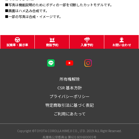
■写真は機能説明のためにボディの一部を切断したカットモデルです。
■画面はハメ込み合成です。
■一部の写真は合成・イメージです。
試乗車・展示車
商談予約
入庫予約
お問い合わせ
所有権解除
CSR 基本方針
プライバシーポリシー
特定商取引法に基づく表記
ご利用にあたって
Copyright ©TOYOTA COROLLA HIMEJI CO., LTD. 2019 ALL Right Reserved.
兵庫県公安委員会 第631609600005号