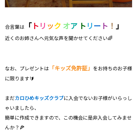
「
ト
リ
ッ
ク
オ
ア
ト
リ
ー
ト
！
」
合言葉は
近くのお姉さんへ元気な声を聞かせてください🌈
「キッズ免許証」
なお、プレゼントは
をお持ちのお子様
に限ります🔰
まだ
カロひめキッズクラブ
に入会でないお子様がいらっし
ゃいましたら、
簡単に作成できますので、この機会に是非入会してみませ
んか？🍕