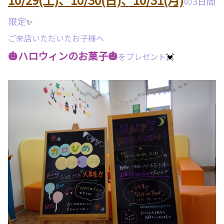
の3日間
限定
✨
ご来店いただいたお子様へ
🎃ハロウィンのお菓子🎃
をプレゼント
💓