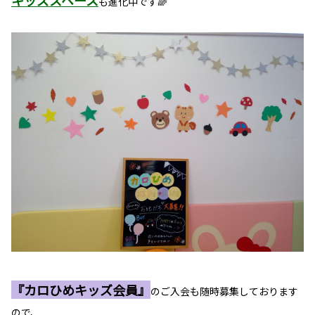
キッズスペース
も
進化中です🌈
『カロひめキッズ会員』
のご入会も随時募集しております
ので、