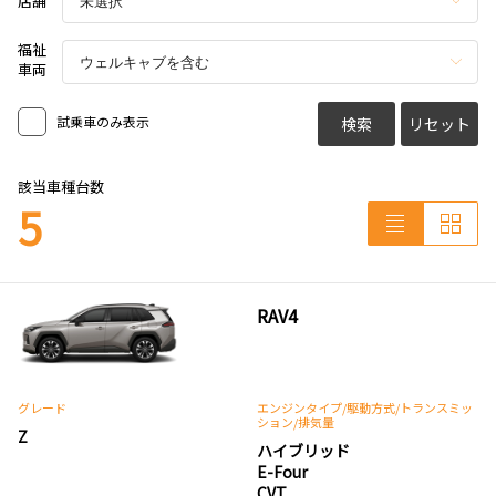
店舗
福祉
車両
試乗車のみ表示
検索
リセット
該当車種台数
5
RAV4
グレード
エンジンタイプ
/駆動方式/
トランスミッ
ション
/排気量
Z
ハイブリッド
E-Four
CVT