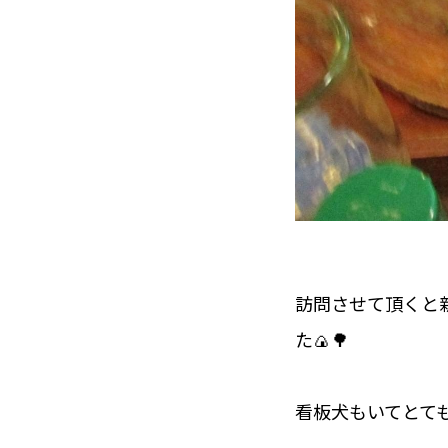
訪問させて頂くと
た🍙🌳
看板犬もいてとて