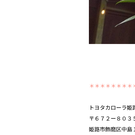
＊＊＊＊＊＊＊＊
トヨタカローラ姫
〒６７２ー８０３
姫路市飾磨区中島