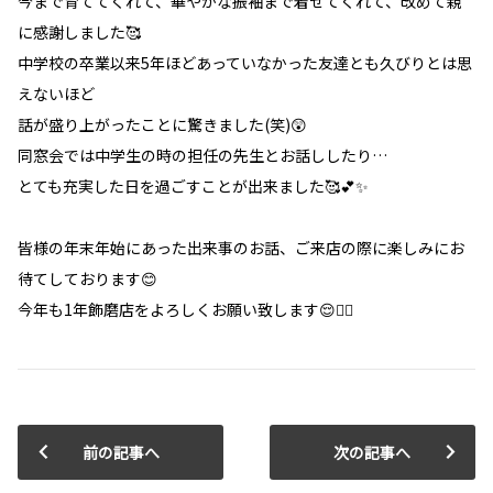
今まで育ててくれて、華やかな振袖まで着せてくれて、改めて親
に感謝しました🥰
中学校の卒業以来5年ほどあっていなかった友達とも久びりとは思
えないほど
話が盛り上がったことに驚きました(笑)😲
同窓会では中学生の時の担任の先生とお話ししたり…
とても充実した日を過ごすことが出来ました🥰💕✨
皆様の年末年始にあった出来事のお話、ご来店の際に楽しみにお
待てしております😊
今年も1年飾磨店をよろしくお願い致します😌🙇‍♀️
前の記事へ
次の記事へ