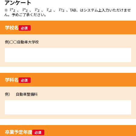
アンケート
※『”』、『"』、『'』、『,』、『?』、TAB、はシステム上入力いただけませ
ん。予めご了承ください。
学校名
必須
例)○○自動車大学校
学科名
必須
例） 自動車整備科
卒業予定年度
必須