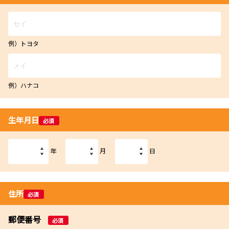
例）トヨタ
例）ハナコ
生年月日
必須
年
月
日
住所
必須
郵便番号
必須