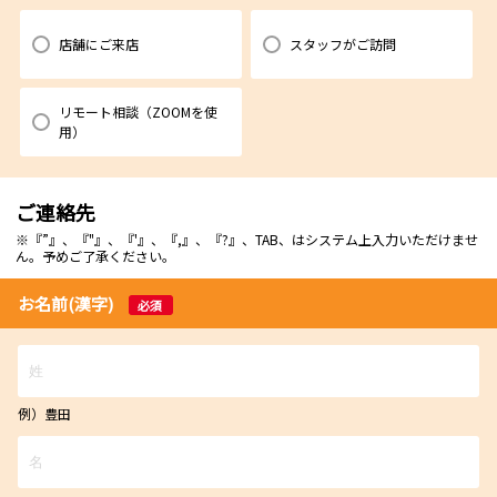
店舗にご来店
スタッフがご訪問
リモート相談（ZOOMを使
用）
ご連絡先
※『”』、『"』、『'』、『,』、『?』、TAB、はシステム上入力いただけませ
ん。予めご了承ください。
お名前(漢字)
必須
例）豊田