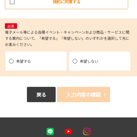
規約に同意する
適切に取り扱うものとします。
2.当社が取得したお客様の個人情報（本リクエストフォームよりご入力い
ただいた氏名、住所、電話番号、メールアドレスを含む本リクエストの内
容、当ウェブサイトの閲覧情報）は、以下の目的で利用させていただきま
必須
す。
電子メール等による各種イベント・キャンペーンおよび商品・サービスに関
する案内について、「希望する」「希望しない」のいずれかを選択して先に
(1)お申込み頂いたリクエストに対応するにあたり必要な確認や連絡をす
お進みください。
るため。
(2)本リクエストに関するお問い合せやご要望に対し適切に対応するた
め。
希望する
希望しない
(3)当社が取り扱う商品・サービスに関する営業上のご案内や提案または
各種イベント・キャンペーン等についてご案内するため。（お客様の個人情
報を分析した上で、お客様のライフステージ、ご趣味や嗜好に応じた案内・
ご提案をすることを含みます。郵便、電話、電子メール、訪問等の方法によ
戻る
入力内容の確認
りご案内・ご提案致します。）
(4)当社が取り扱う商品・サービスに関し、商品開発および品質の向上、
またはお客様満足度向上策を検討するため。（郵便、電話、電子メール、訪
問等の方法により実施しアンケート調査を含みます。）
(5)お客様からの商品・サービス等に関するお問合せ・ご要望に対し適切
に対応するため。