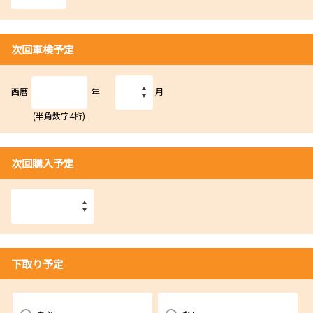
次回車検予定
西暦
年
月
(半角数字4桁)
次回購入予定
下取り予定