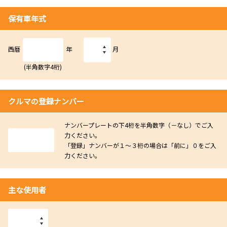
保有車年式
西暦
年
月
(半角数字4桁)
クルマの登録ナンバー
ナンバープレートの下4桁を半角数字（－なし）でご入
力ください。
「登録」ナンバーが１～３桁の場合は「前に」０をご入
力ください。
主な使用者