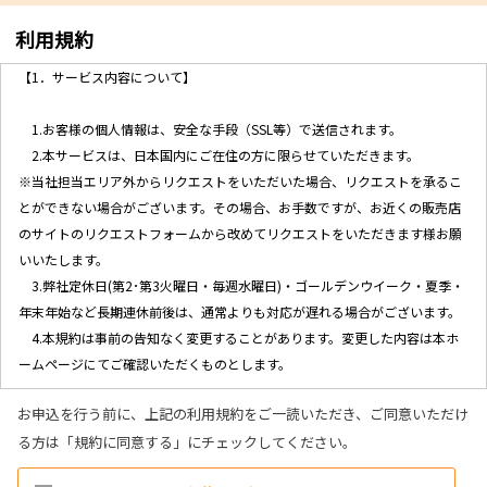
利用規約
【1．サービス内容について】
1.お客様の個人情報は、安全な手段（SSL等）で送信されます。
2.本サービスは、日本国内にご在住の方に限らせていただきます。
※当社担当エリア外からリクエストをいただいた場合、リクエストを承るこ
とができない場合がございます。その場合、お手数ですが、お近くの販売店
のサイトのリクエストフォームから改めてリクエストをいただきます様お願
いいたします。
3.弊社定休日(第2･第3火曜日・毎週水曜日)・ゴールデンウイーク・夏季・
年末年始など長期連休前後は、通常よりも対応が遅れる場合がございます。
4.本規約は事前の告知なく変更することがあります。変更した内容は本ホ
ームページにてご確認いただくものとします。
お申込を行う前に、上記の利用規約をご一読いただき、ご同意いただけ
【2．個人情報の取り扱いについて】
る方は「規約に同意する」にチェックしてください。
1.当社ホームページ上に掲示する「プライバシー・ポリシー」に基づき、