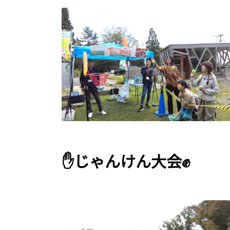
✋じゃんけん大会✊