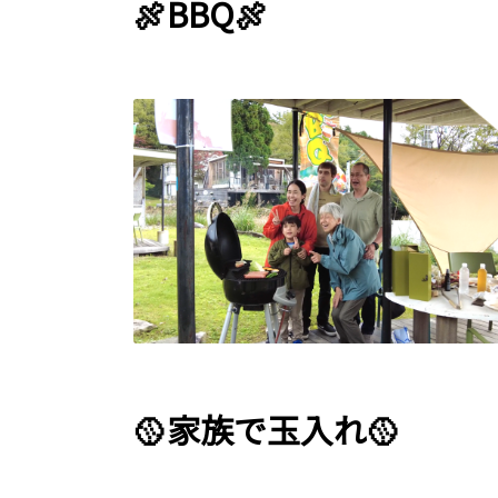
🍖BBQ🍖
🥎家族で玉入れ🥎