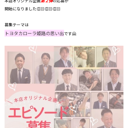
本店オリジナル企画
第２弾
の応募が
開始になりました👏🏻👏🏻👏🏻
募集テーマは
トヨタカローラ姫路の思い出
です🤗