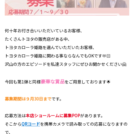
何十年お付き合いいただいているお客様、
たくさんトヨタの販売店がある中、
トヨタカローラ姫路を選んでいただいたお客様、
トヨタカローラ姫路に関わる事ならなんでもOKです🫶🏻
沢山の方のエピソードを私達スタッフにぜひお聞かせください🤗
豪華な賞品
今回も第1弾と同様
をご用意しております🌟
募集期間は９月30日まで
です。
応募方法は
本店ショールームに募集POP
があります。
そこから
QRコード
を携帯カメラで読み取っての応募になりますの
で、