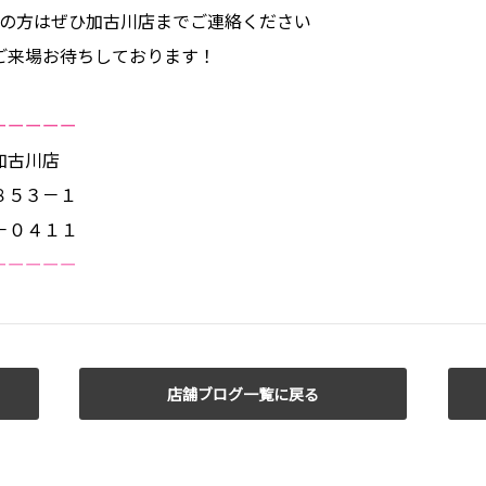
用の方はぜひ加古川店までご連絡ください
ご来場お待ちしております！
ーーーーー
加古川店
８５３－１
３－０４１１
ーーーーー
店舗ブログ一覧に戻る