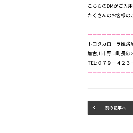
こちらのDMがご入
たくさんのお客様の
ーーーーーーーーー
トヨタカローラ姫路
加古川市野口町長砂
TEL:０７９－４２
ーーーーーーーーー
前の記事へ