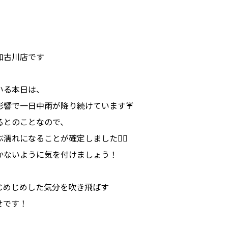
加古川店です
いる本日は、
影響で一日中雨が降り続けています☔
るとのことなので、
濡れになることが確定しました😮‍💨
かないように気を付けましょう！
じめじめした気分を吹き飛ばす
せです！