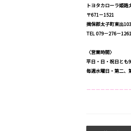
トヨタカローラ姫路
〒671－1521
揖保郡太子町東出10
TEL 079－276－126
〈営業時間〉
平日・日・祝日とも9:4
毎週水曜日・第二、
－－－－－－－－－