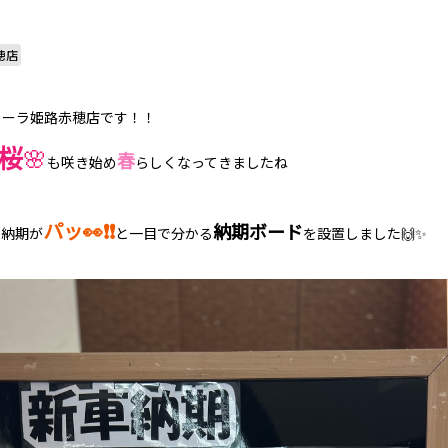
穂店
ローラ姫路赤穂店です！！
桜
🌸
春
も咲き始め
らしくなってきましたね
パッ👀❗❗
納期ボード
の納期が
と一目で分かる
を設置しました🙌✨