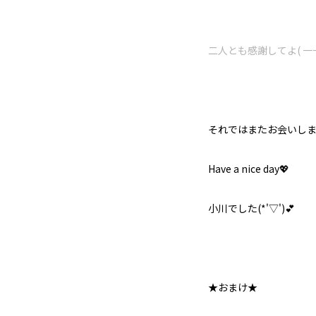
二人とも感謝してよ( 一
それではまたお会いしま
Have a nice day💖
小川でした(*'▽')💕
★おまけ★