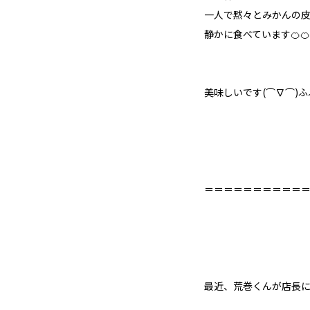
一人で黙々とみかんの
静かに食べています🍊🍊
美味しいです(⌒∇⌒)ふ
＝＝＝＝＝＝＝＝＝＝＝＝
最近、荒巻くんが店長