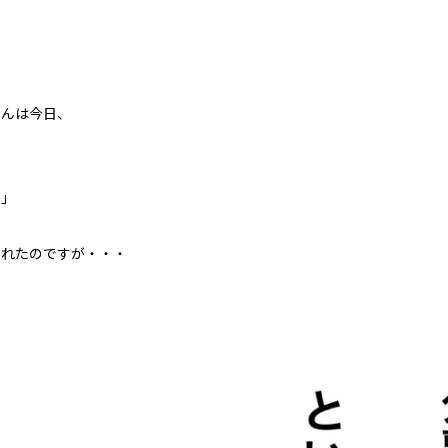
くんは今日、
！」
くれたのですが・・・