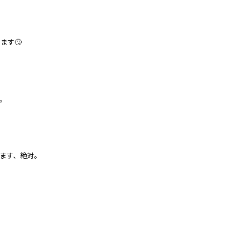
ます🙄
。
ます、絶対。