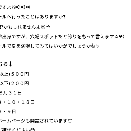
ですよね💨💨💨
ールへ行ったことはありますか❓
⁉⁉かもしれませんよ😆🌱
砂出身ですが、穴場スポットだと誇りをもって言えます☺❤）
ールで夏を満喫してみてはいかがでしょうか👍✨
ちら↓
以上)５００円
下)２００円
８月３１日
３・１０・１８日
・９日
ホームページも開設されています◎
確認ください😌