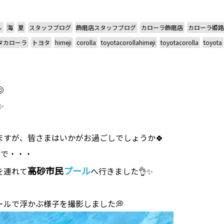
ル
海
夏
スタッフブログ
飾磨店スタッフブログ
カローラ飾磨店
カローラ姫路
タカローラ
トヨタ
himeji
corolla
toyotacorollahimeji
toyotacorolla
toyota

✨
ますが、皆さまはいかがお過ごしでしょうか🍀
とで・・・
高砂市民
プール
を連れて
へ行きました👌✨
ールで浮かぶ様子を撮影しました💭