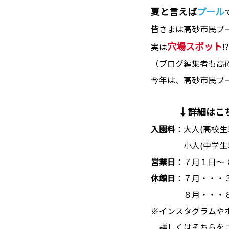
夏と言えば
プール
皆さまは高砂市民プ
穴場スポット
実は
（ブログ編集者も高
今年は、高砂市民プ
↓詳細はこ
入園料
：大人(高校生
小人(中学生以
営業日
：７月１日～ 
休館日
：７月・・・
８月・・・８
※インスタグラムや
詳しくはそちらをご