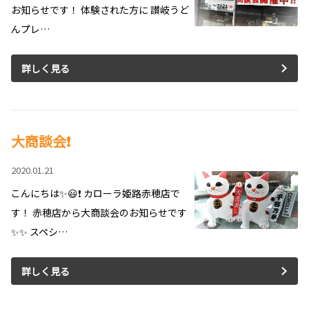
お知らせです！ 体験された方に 讃岐うど
んプレ…
詳しく見る
大商談会❗️
2020.01.21
こんにちは✨😃❗️ カローラ姫路赤穂店で
す！ 赤穂店から大商談会のお知らせです
✨✨ スペシ…
詳しく見る